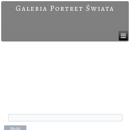
Galeria Portret Świata
Nie pamiętasz nazwy swojego konta? To nie
problem. Wpisz poniżej adres poczty
elektronicznej powiązany z Twoim kontem
użytkownika, a następnie wybierz przycisk
„Wyślij”. Przypomnimy Ci nazwę użytkownika
listem elektronicznym.
Adres e-mail
*
Wyślij