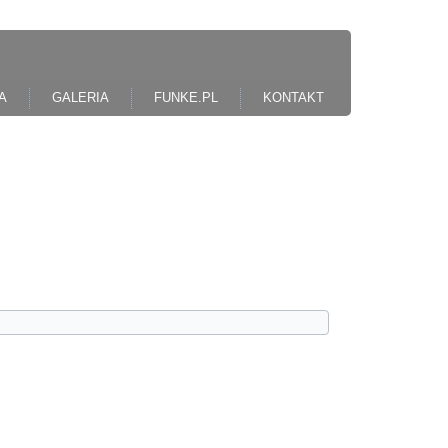
A
GALERIA
FUNKE.PL
KONTAKT
podany podczas rejestracji i wybierz
asła.
kującym, skopiuj go i podaj podczas