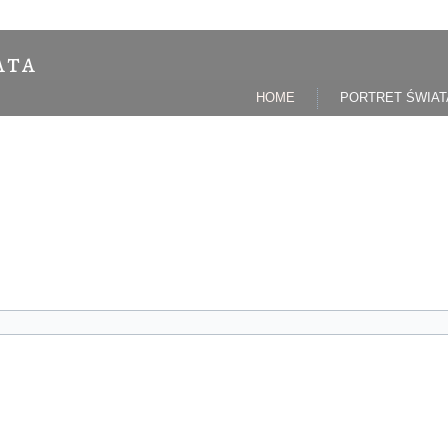
ata
HOME
PORTRET ŚWIAT
lem. Wpisz poniżej swój adres poczty elektronicznej 
kod umożliwiający zalogowanie się i dokonanie zmiany h
ę pocztową. Gdy otrzymasz wiadomość z kodem weryfi
hasła.