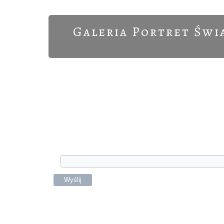
Galeria Portret Świ
Nie pamiętasz hasła? To nie jest prob
przycisk „Wyślij”. Otrzymasz specjalny 
Sprawdź za kilka chwil swoją skrzynk
logowania, a następnie dokonaj zmiany 
Adres e-mail
*
Wyślij