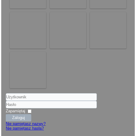
Użytkownik
Hasło
Zapamiętaj
Zaloguj
Nie pamiętasz nazwy?
Nie pamiętasz hasła?